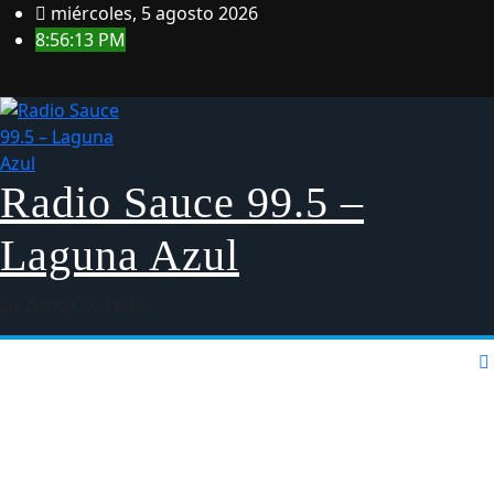
Saltar
miércoles, 5 agosto 2026
al
8:56:13 PM
contenido
Radio Sauce 99.5 –
Laguna Azul
De Sauce su radio
Home
Blog
Inicio
Policial
Política de Privacidad