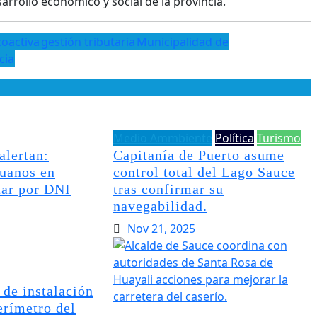
arrollo económico y social de la provincia.
coactiva
gestión tributaria
Municipalidad de
cia
Medio Ammbiente
Política
Turismo
lertan:
Capitanía de Puerto asume
ruanos en
control total del Lago Sauce
tar por DNI
tras confirmar su
navegabilidad.
Nov 21, 2025
 de instalación
erímetro del