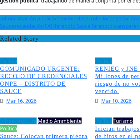
gestión pública
, trabajando de manera conjunta por el des
administración pública
convenio
desarrollo local
ejecución 
Sauce
recaudación
SAT-Tarapoto
Sauce
Tarapoto
transparen
Related Story
Política
Política
COMUNICADO URGENTE:
RENIEC y JNE a
RECOJO DE CREDENCIALES
Millones de pe
ONPE – DISTRITO DE
riesgo de no vo
SAUCE
vencido.
Mar 16, 2026
Mar 10, 2026
Infraestructura
Medio Ammbiente
Política
Turismo
Política
Inician trabajos
Sauce: Colocan primera piedra
de hitos en el p