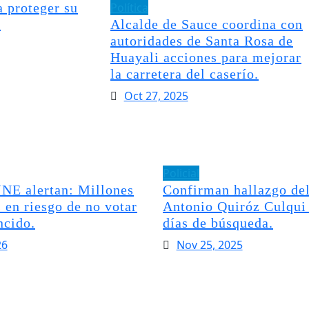
 proteger su
Política
.
Alcalde de Sauce coordina con
autoridades de Santa Rosa de
Huayali acciones para mejorar
la carretera del caserío.
Oct 27, 2025
Policial
NE alertan: Millones
Confirman hallazgo del
 en riesgo de no votar
Antonio Quiróz Culqui 
ncido.
días de búsqueda.
26
Nov 25, 2025