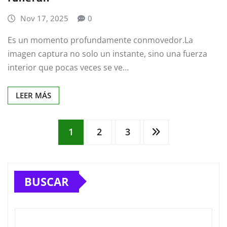
Nov 17, 2025
0
Es un momento profundamente conmovedor.La
imagen captura no solo un instante, sino una fuerza
interior que pocas veces se ve…
LEER MÁS
Paginación
1
2
3
de
BUSCAR
entradas