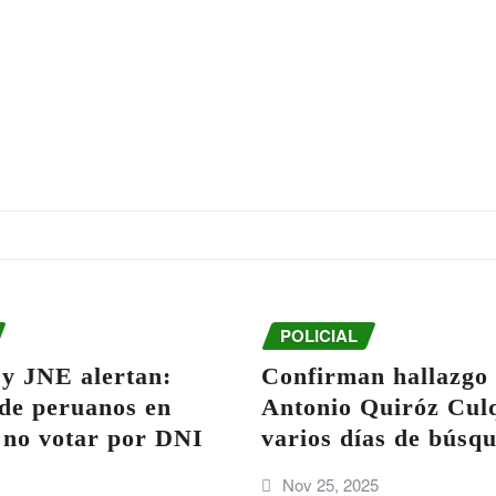
POLICIAL
 JNE alertan:
Confirman hallazgo 
 de peruanos en
Antonio Quiróz Culq
 no votar por DNI
varios días de búsq
Nov 25, 2025