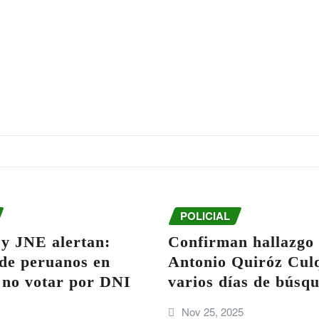
POLICIAL
 JNE alertan:
Confirman hallazgo 
 de peruanos en
Antonio Quiróz Culq
 no votar por DNI
varios días de búsq
Nov 25, 2025