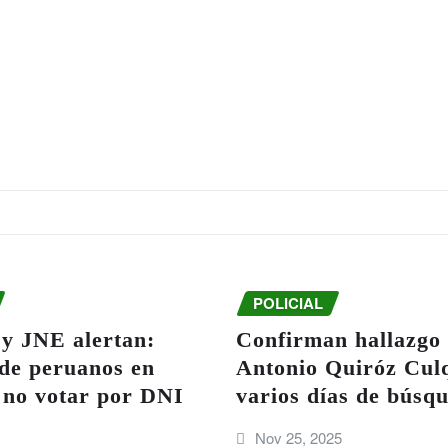
POLICIAL
 JNE alertan:
Confirman hallazgo 
 de peruanos en
Antonio Quiróz Culq
 no votar por DNI
varios días de búsq
Nov 25, 2025