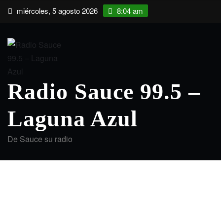
Saltar
miércoles, 5 agosto 2026
8:04 am
al
contenido
Radio Sauce 99.5 –
Laguna Azul
De Sauce su radio