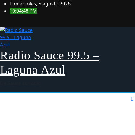
Saltar
miércoles, 5 agosto 2026
al
10:04:49 PM
contenido
Radio Sauce 99.5 –
Laguna Azul
De Sauce su radio
Home
Blog
Inicio
Policial
Política de Privacidad