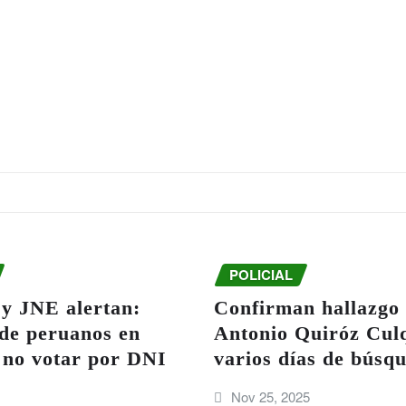
POLICIAL
 JNE alertan:
Confirman hallazgo 
 de peruanos en
Antonio Quiróz Culq
 no votar por DNI
varios días de búsq
Nov 25, 2025