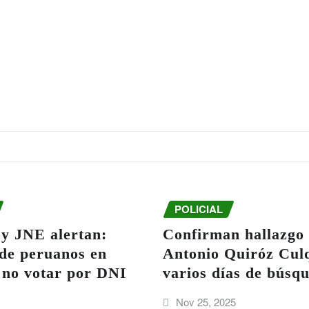
POLICIAL
 JNE alertan:
Confirman hallazgo 
 de peruanos en
Antonio Quiróz Culq
 no votar por DNI
varios días de búsq
Nov 25, 2025