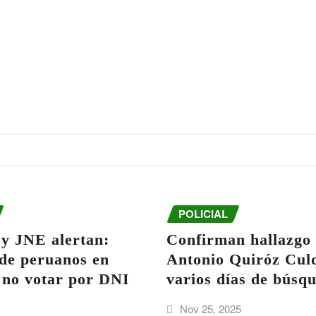
POLICIAL
 JNE alertan:
Confirman hallazgo 
 de peruanos en
Antonio Quiróz Culq
 no votar por DNI
varios días de búsq
Nov 25, 2025