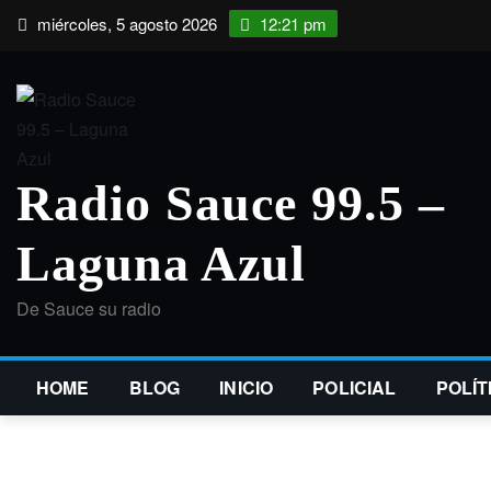
Saltar
miércoles, 5 agosto 2026
12:21 pm
al
contenido
Radio Sauce 99.5 –
Laguna Azul
De Sauce su radio
HOME
BLOG
INICIO
POLICIAL
POLÍT