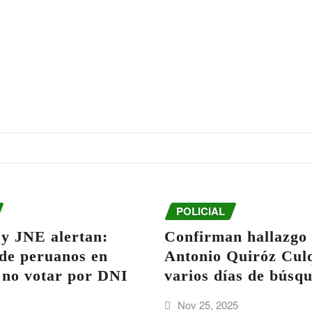
POLICIAL
 JNE alertan:
Confirman hallazgo 
 de peruanos en
Antonio Quiróz Culq
 no votar por DNI
varios días de búsq
Nov 25, 2025