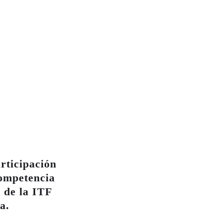
rticipación
ompetencia
 de la ITF
a.