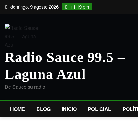
Saltar
domingo, 9 agosto 2026
11:19 pm
al
contenido
Radio Sauce 99.5 –
Laguna Azul
De Sauce su radio
HOME
BLOG
INICIO
POLICIAL
POLÍT